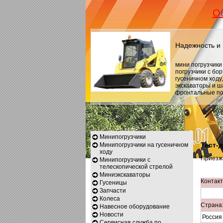
О
Надежность и 
мини погрузчики
погрузчики с бо
гусеничном ходу
экскаваторы и 
фронтальные по
Минипогрузчики
Тест-
Минипогрузчики на гусеничном
ходу
Приезжа
Минипогрузчики с
телескопической стрелой
Миниэкскаваторы
Контакт
Гусеницы
Запчасти
Колеса
Страна
Навесное оборудование
Новости
Сервисная служба по