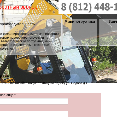
братный звонок
Минипогрузчики
Запч
производительность
Спроект
 с комбинированной системой поворота,
Погрузчи
ртовым поворотом, погрузчики на
Эта стро
, телескопические погрузчики, мини
возложенн
шарнирно-сочлененные ковшовые
ограничен
грузчики.
драйв
йте и осваивайте новую технику по адресу ул. Седова д.1.
ное лицо*:
: