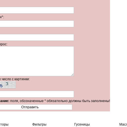
н*:
прос:
 число с картинки:
ание:
поля, обозначенные * обязательно должны быть заполнены!
яторы
Фильтры
Гусеницы
Мас