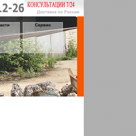
асти
Сервис
ированы для долгой работы
к можно использовать на любой стройплощадке.
ительная техника позволяет осуществлять
ые на нее задачи даже в условиях
ного пространства.